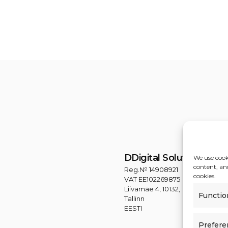
DDigital Solutions OÜ
We use cook
content, and
Reg.№ 14908921
cookies.
VAT EE102269875
Liivamäe 4, 10132,
Functio
Tallinn
EESTI
Prefere