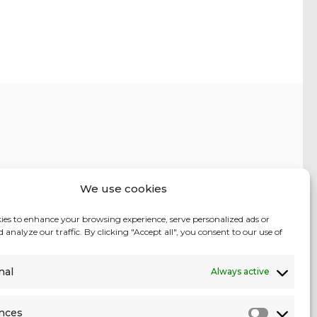
We use cookies
Võta ühendust
ies to enhance your browsing experience, serve personalized ads or
 analyze our traffic. By clicking "Accept all", you consent to our use of
hello@ddigital.eu
+(372) 59 181 118
nal
Always active
nces