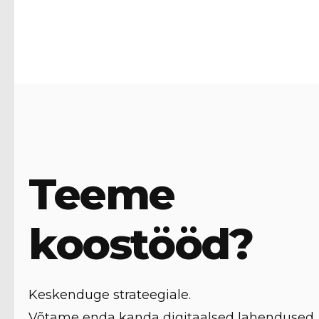
Teeme
koostööd?
Keskenduge strateegiale.
Võtame enda kanda digitaalsed lahendused.